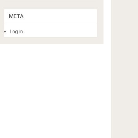
META
Log in