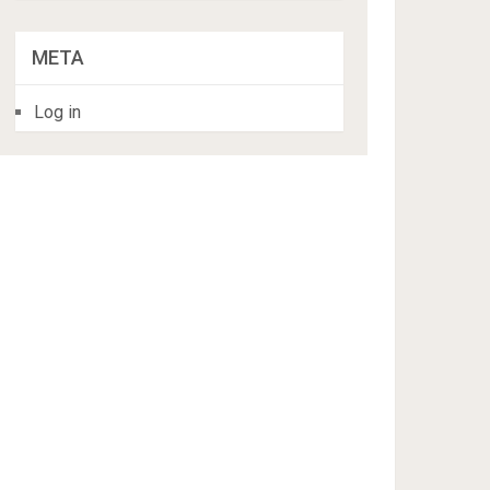
META
Log in