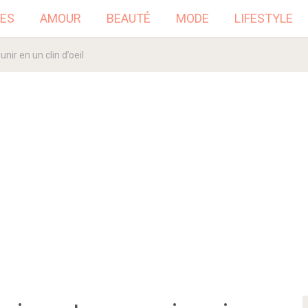
ES
AMOUR
BEAUTÉ
MODE
LIFESTYLE
nir en un clin d’oeil