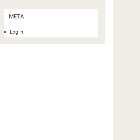
META
Log in